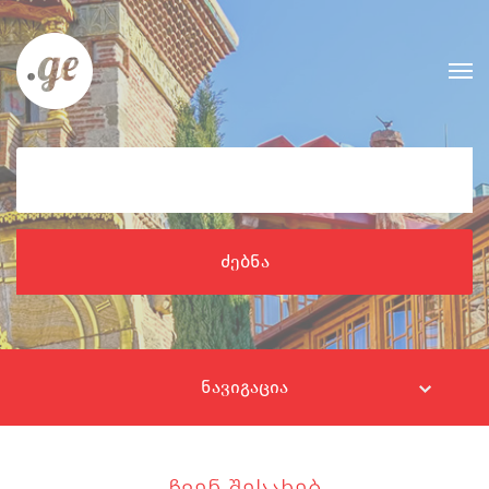
ძებნა
ნავიგაცია
ჩვენ შესახებ